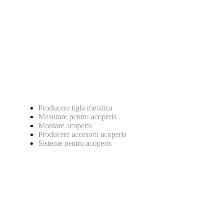
0769 222 659
Servicii
Producere tigla metalica
Masurare pentru acoperis
Montare acoperis
Producere accesorii acoperis
Sisteme pentru acoperis
Pagini utile