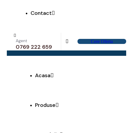
Contact
Agent
C
e
r
e
O
f
e
r
t
a
0769 222 659
Acasa
Produse