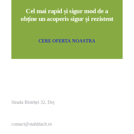
Cel mai rapid și sigur mod de a
obține un acoperis sigur și rezistent
C
E
R
E
O
F
E
R
T
A
N
O
A
S
T
R
A
Strada Bistriței 32, Dej
contact@stahldach.ro