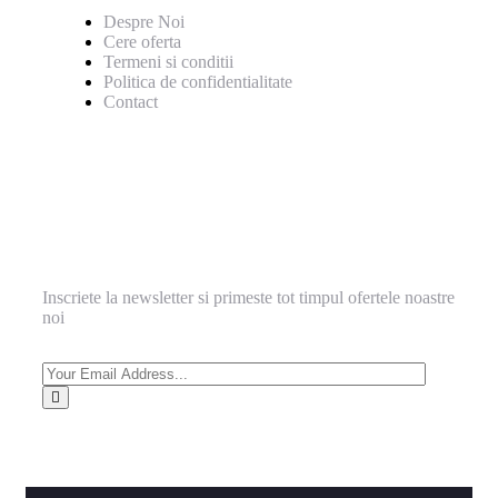
Despre Noi
Cere oferta
Termeni si conditii
Politica de confidentialitate
Contact
Informeaza-te
Inscriete la newsletter si primeste tot timpul ofertele noastre
noi