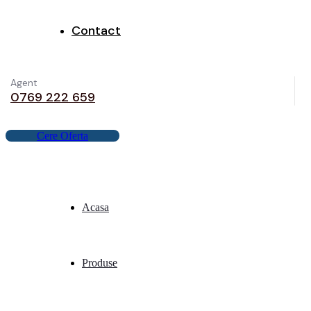
Contact
Agent
0769 222 659
C
e
r
e
O
f
e
r
t
a
Acasa
Produse