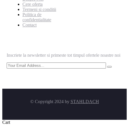
Cere oferta
Termeni si conditii
Politica de
confidentialitate
Contact
Informeaza-te
Inscriete la newsletter si primeste tot timpul ofertele noastre noi
© Copyright 2024 by
STAHLDACH
Cart