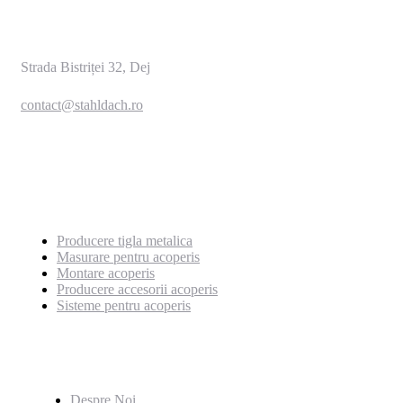
Strada Bistriței 32, Dej
contact@stahldach.ro
0769 222 659
Servicii
Producere tigla metalica
Masurare pentru acoperis
Montare acoperis
Producere accesorii acoperis
Sisteme pentru acoperis
Pagini utile
Despre Noi