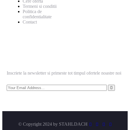
Cere oferta
Termeni si conditii
Politica de
confidentialitate
Contact
Informeaza-te
Inscriete la newsletter si primeste tot timpul ofertele noastre noi
© Copyright 2024 by
STAHLDACH