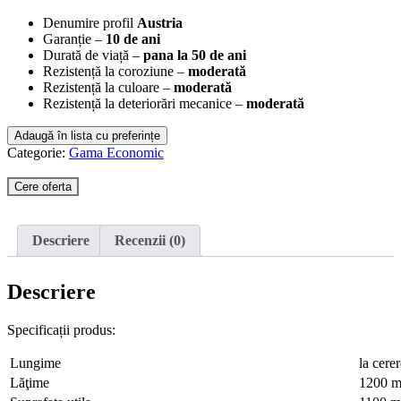
Denumire profil
Austria
Garanție –
10 de ani
Durată de viață –
pana la 50 de ani
Rezistență la coroziune –
moderată
Rezistență la culoare –
moderată
Rezistență la deteriorări mecanice –
moderată
Adaugă în lista cu preferințe
Categorie:
Gama Economic
Cere oferta
Descriere
Recenzii (0)
Descriere
Specificații produs:
Lungime
la cere
Lăţime
1200 