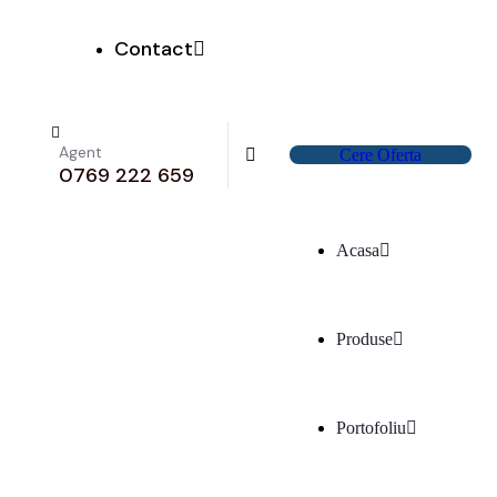
Contact
Agent
C
e
r
e
O
f
e
r
t
a
0769 222 659
Acasa
Produse
Portofoliu