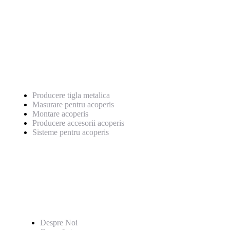
0769 222 659
Servicii
Producere tigla metalica
Masurare pentru acoperis
Montare acoperis
Producere accesorii acoperis
Sisteme pentru acoperis
Pagini utile
Despre Noi