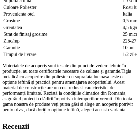
Suprafata utila
1100 
Culoare Poliester
Rosu l
Provenienta otel
Italia
Grosime
0,5 m
Greutatea
4,5 kg
Strat de finisaj grosime
25 mic
Zinc/mp
225-27
Garantie
10 ani
Timpul de livrare
1/2 zile
Materialele de acoperiș sunt testate din punct de vedere tehnic în
producție, au toate certificatele necesare de calitate și garantie.Tigla
metalică cu acoperire din poliester cu suprafata lucioasa este o
opțiune ieftină și practică pentru amenajarea acoperișului. Acest
material de construcție are un cost redus si caracteristici de
performanță limitate. Rezistă la condițiile climatice din Romania,
asigurând protecția clădirii împotriva intemperiilor vremii. Din toata
gama noastra de produse veți putea găsi și alege un acoperiș potrivit
pentru dvs., dacă doriți o opțiune ieftină, alegeți aceasta varianta.
Recenzii